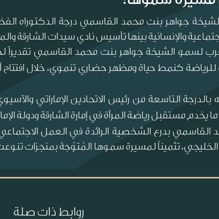
يخة جواهر بنت محمد القاسمي درجة الدكتوراه الفخرية 
تماعية والإنسانية بينها تأسيس نادي سيدات الشارقة وال
عرب لسمو الشيخة جواهر بنت محمد القاسمي تقديراً 
أة للرياضة كنمط حياة ومظهر حضاري تنموي، خلال افتتاح أع
 بالدرجة التاسعة من رئيس الاتحادين الإماراتي والآسيوي
ا يخدم مستقبل رياضة المرأة في إمارة الشارقة ودولة الإما
القاسمي بدرع الشخصية الرائدة في العمل الاجتماعي
خليجي، تثميناً لمسيرة سموها المُتوّجة بمنجزات تنوعت ف
روابط ذات صلة