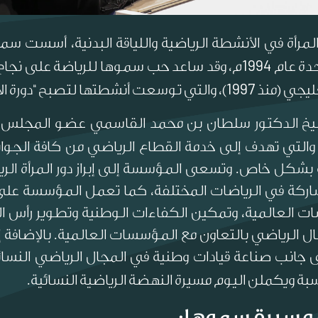
أة في الأنشطة الرياضية واللياقة البدنية، أسست سمو
1994
تحدة عام
م، وقد ساعد حب سموها للرياضة على نجاح 
1997
خليجي (منذ
)، والتي توسعت أنشطتها لتصبح “دورة الأ
خ الدكتور سلطان بن محمد القاسمي عضو المجلس ال
 والتي تهدف إلى خدمة القطاع الرياضي من كافة الجوانب
 بشكل خاص. وتسعى المؤسسة إلى إبراز دور المرأة الري
اركة في الرياضات المختلفة، كما تعمل المؤسسة على
رسات العالمية، وتمكين الكفاءات الوطنية وتطوير رأس ا
 الرياضي بالتعاون مع المؤسسات العالمية. بالإضافة إلى
 جانب صناعة قيادات وطنية في المجال الرياضي النسائي 
بة ويكملن اليوم مسيرة النهضة الرياضية النسائية.
 مسيرة سموها: