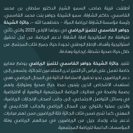
أطلقت قرينة صاحب السمو الشيخ الدكتور سلطان بن محمد
القاسمي، حاكم الشارقة، سمو الشيخة جواهر بنت محمد القاسمي،
رئيسة مؤسسة الشارقة لرياضة المرأة - حفظهما الله –،
جائزة الشيخة
2023
جواهر القاسمي للتميّز الرياضي
في دورتها الأولى
والتي تأتي
متوافقة مع استراتيجية إمارة الشارقة لدعم الرياضة، من أجل تحقيق
استراتيجية وأهداف الإطار الوطني لجودة حياة جميع فئات المجتمع، من
خلال حياة صحية نشطة، إيجابية وهادفة.
تتفرد
جائزة الشيخة جواهر القاسمي للتميّز الرياضي
بوضع معايير
خاصة تعمل على قياس أثر التميّز لدى المتقدمين للجائزة، وتسعى إلى
دعم الرياضيين نحو تحقيق الاستدامة الذاتية في المجال الرياضي، فهي
تستهدف الأشخاص الذين يتبنون نمط حياةٍ صحيةٍ ومتوازنةٍ، ولهم
بصمة واضحة في فعاليات الرياضة المجتمعية الواقعية أو الافتراضية
في وسائل التواصل الاجتماعي، إلى جانب أصحاب الإنجازات الرياضية،
والذين عملوا بالتوازي بين المجال الرياضي والجانب الأكاديمي أو
المهني. كما تندرج ضمن فئات الجائزة فئة الرياضيين ممن لهم مبادرات
تدعم بناء وإعداد جيل من الرياضيين في مجالهم الرياضي وفئة
المؤسسات الداعمة للرياضة المجتمعية.