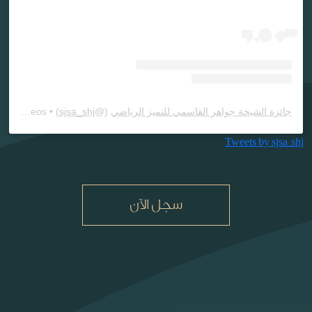
جائزة الشيخة جواهر القاسمي للتميز الرياضي
(@
sjsa_shj
) • Instagram photos and videos
Tweets by sjsa_shj
سجل الآن