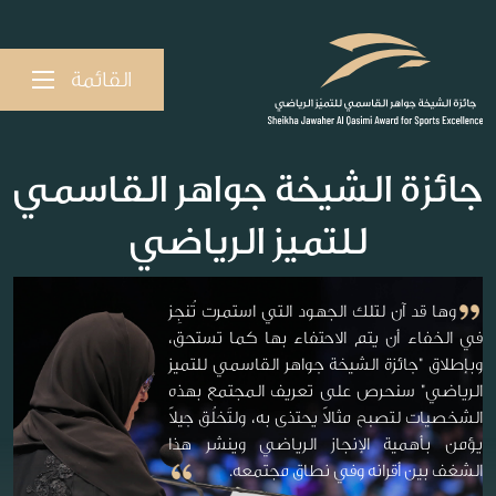
القائمة
جائزة الشيخة جواهر القاسمي
للتميز الرياضي
وها قد آن لتلك الجهود التي استمرت تُنجِز
في الخفاء أن يتم الاحتفاء بها كما تستحق،
وبإطلاق "جائزة الشيخة جواهر القاسمي للتميز
الرياضي" سنحرص على تعريف المجتمع بهذه
الشخصيات لتصبح مثالاً يحتذى به، ولتَخلُق جيلاً
يؤمن بأهمية الإنجاز الرياضي وينشر هذا
الشغف بين أقرانه وفي نطاق مجتمعه.