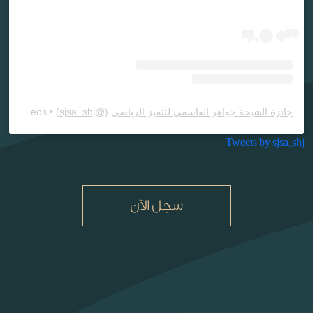
جائزة الشيخة جواهر القاسمي للتميز الرياضي
(@
sjsa_shj
) • Instagram photos and videos
Tweets by sjsa_shj
سجل الآن