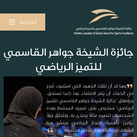
القائمة
جائزة الشيخة جواهر القاسمي
للتميز الرياضي
وها قد آن لتلك الجهود التي استمرت تُنجِز
في الخفاء أن يتم الاحتفاء بها كما تستحق،
وبإطلاق "جائزة الشيخة جواهر القاسمي للتميز
الرياضي" سنحرص على تعريف المجتمع بهذه
الشخصيات لتصبح مثالاً يحتذى به، ولتَخلُق جيلاً
يؤمن بأهمية الإنجاز الرياضي وينشر هذا
الشغف بين أقرانه وفي نطاق مجتمعه.